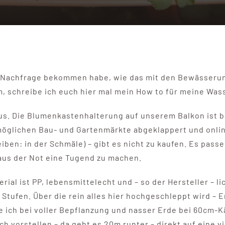
 Nachfrage bekommen habe, wie das mit den Bewässerun
m, schreibe ich euch hier mal mein How to für meine Was
us. Die Blumenkastenhalterung auf unserem Balkon ist ba
le möglichen Bau- und Gartenmärkte abgeklappert und onl
eiben: in der Schmäle) – gibt es nicht zu kaufen. Es passe
 aus der Not eine Tugend zu machen.
erial ist PP, lebensmittelecht und – so der Hersteller – l
 Stufen. Über die rein alles hier hochgeschleppt wird – 
e ich bei voller Bepflanzung und nasser Erde bei 60cm-K
ch vorstellen – da geht es 20m runter – direkt auf eine