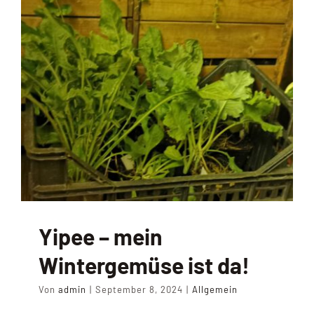
Yipee – mein
Wintergemüse ist da!
Von
admin
|
September 8, 2024
|
Allgemein